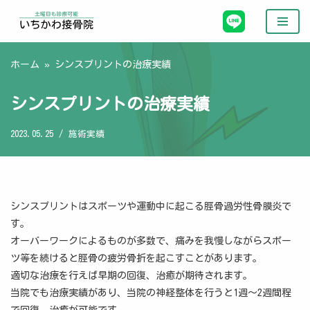
コ
ン
ホーム
»
シンスプリントの治療実績
テ
ン
シンスプリントの治療実績
ツ
へ
2023.05.25
施術実績
ス
キ
ッ
プ
シンスプリントはスポーツや運動中に起こる脛骨過労性骨膜炎で
す。
オーバーワークによるものが多数で、痛みを我慢しながらスポー
ツ等を続けると脛骨の疲労骨折を起こすことがあります。
適切な治療を行えば早期の回復、治癒が期待されます。
当院でも治療実績があり、当院の神経整体を行うと1週～2週間程